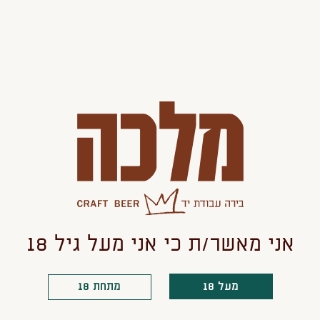
ֶרְכָּז).
אֲתָר.
שָׁחֹר/ גָּדוֹל וְלָבָן.
ָר.
ָר.
חַלּוֹנִית צָפָה בְּעֵת מַעֲבָר.
לַעֲקֹב אַחֲרֵי מִקּוּם הַמִּשְׁתַּמֵּשׁ בָּאֲתָר.
אני מאשר/ת כי אני מעל גיל 18
ֵת מַעֲבָר.
גַּבֵּי רֶקַע כֵּהֶה.
 גַּבֵּי רֶקַע בָּהִיר.
מעל 18
מתחת 18
נֻגָּדִים.