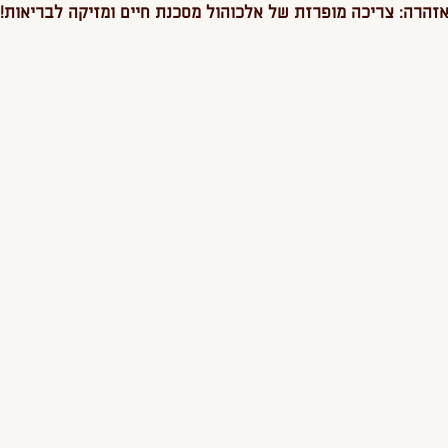
זהרה: צריכה מופרזת של אלכוהול מסכנת חיים ומזיקה לבריאות!
.
אוֹ הָאוֹדְיוֹ בָּאֲתָר.
טִים נָעִים עַל הַמָּסָךְ.
 מַעֲבָר.
עֵת לְחִיצָה.
תְּמוּנוֹת.
בֵּין הַקִּשּׁוּרִים/ הַכּוֹתָרוֹת/ הַכַּפְתּוֹרִים/ הַטְּפָסִים/ הַתַּפְרִיטִים/ הַתְּמוּנוֹת
ְחִיצָה עַל הַטֵּקְסְט הַמְּבֻקָּשׁ.
הַל הַמִּשְׁתַּמְּשִׁים בָּאֲתָר חֲוָיַת גְּלִישָׁה נוֹחָה וּנְגִישָׁה.
גְּשׁוּ לְגַמְרֵי.
ֵּן אוֹתָנוּ וְאָנוּ נַעֲשָׂה הַכֹּל עַל מְנַת שֶׁבְּעָיָה זוֹ תִּפָּתֵר.