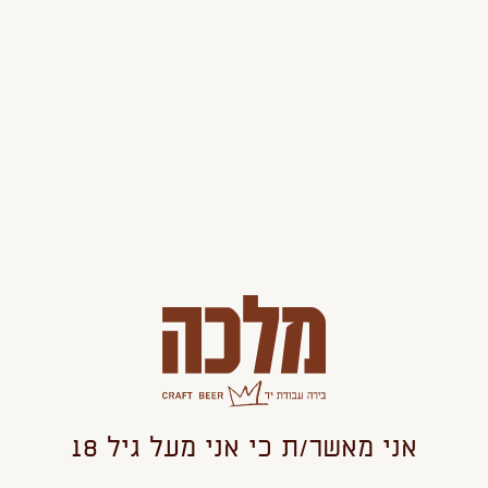
תוספות:
הוסף
החסר
מוצר
מוצר
220
31.40 ש"ח ל100 מל'
הוספה לסל
אני מאשר/ת כי אני מעל גיל 18
אולי יעניין אותך גם