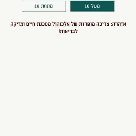
מעל 18
מתחת 18
אזהרה: צריכה מופרזת של אלכוהול מסכנת חיים ומזיקה
לבריאות!
c
טישרט מלכה
40
109
 לסל
הוספה לסל