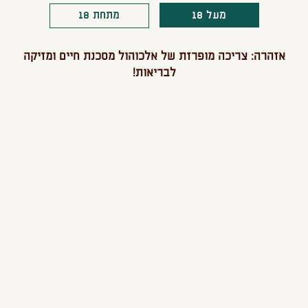
מעל 18
מתחת 18
אזהרה: צריכה מופרזת של אלכוהול מסכנת חיים ומזיקה
לבריאות!
c
טישרט מלכה
חולצה א
בעבוד
40
109
68
 לסל
הוספה לסל
הוספה