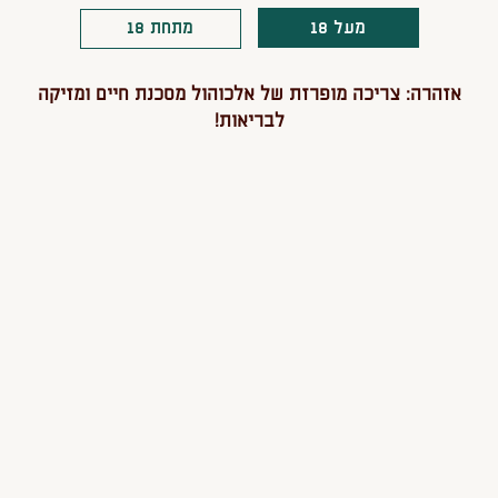
מעל 18
מתחת 18
אולי יעניין אותך גם
אזהרה: צריכה מופרזת של אלכוהול מסכנת חיים ומזיקה
לבריאות!
זוקקת
מארז מחמם - מלכה
מארז מפנ
מיושנת וגרבים
מזוקקת 
197
238
 לסל
הוספה לסל
הוספה