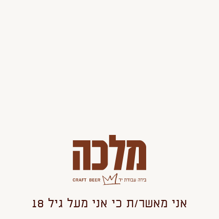
תיבול קלאסי של ג'ין לצד תבלינים מקומיים, דרי הופ של
מלפפונים בלאדי, נגיעה של מסטיקא. ולסיום, יישון בחביות אלון
צרפתי.
כזה דבר – עוד לא טעמתם.
הוסף
החסר
מוצר
מוצר
209
29.71 ש"ח ל100 מל'
הוספה לסל
אני מאשר/ת כי אני מעל גיל 18